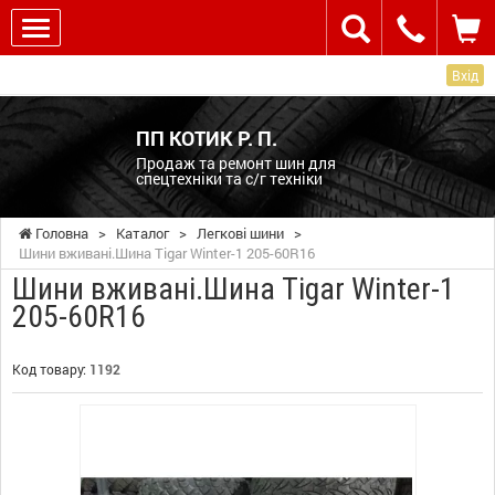
Вхід
ПП КОТИК Р. П.
Продаж та ремонт шин для
спецтехніки та с/г техніки
Головна
>
Каталог
>
Легкові шини
>
Шини вживані.Шина Tigar Winter-1 205-60R16
Шини вживані.Шина Tigar Winter-1
205-60R16
Код товару:
1192