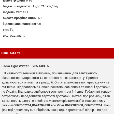
Діаметр шини
:
R16
Індекс швидкості
:
H - до 210 км/год
модель
:
Winter-1
висота профілю шини
:
60
індекс навантаження
:
96
тип
:
TL
вид
:
радіальна
Опис товару
Шина Tigar Winter-1 205-60R16
В наявності великий вибір шин, призначених для вантажного,
сільськогосподарського та легкового автотранспорту. Продаж
здійснюється оптом та в роздріб. Оплата можлива по перерахунку та
готівкою. Відправляємо Новою поштою, самовивіз та власні доставки
по Україні. Відправка здійснюється протягом 1-4 днів. Габаритні товари
потребують передоплати вартості доставки. Деталі про розміри, стан
та наявність шин уточнюйте в менеджерів компанії в телефонному
режимі
0667607261,0674704830
або
Viber 0682287368, 0667607261
. Наші
фахівці допоможуть з підбором шин, адже грамотний підбір шин дає