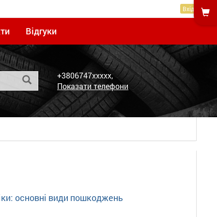
Вхід
ти
Відгуки
+3806747xxxxx,
Показати телефони
іки: основні види пошкоджень