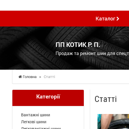
Каталог
ПП КОТИК Р. П.
Продаж та ремонт шин для спецте
Головна
>
Статті
Категорії
Статті
Вантажні шини
Легкові шини
Легковантажні шини