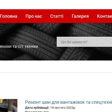
Головна
Про нас
Статті
Галерея
Контак
хніки та с/г техніки
Ремонт шин для вантажівок та спецтехн
Дата публікації:
19 лютого 2023р.