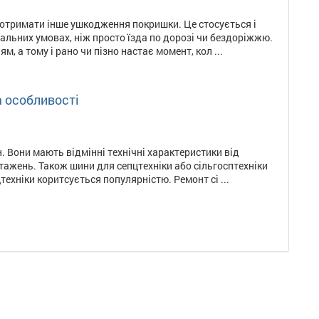
 отримати інше ушкодження покришки. Це стосується і
мальних умовах, ніж просто їзда по дорозі чи бездоріжжю.
 а тому і рано чи пізно настає момент, кол ...
а особливості
 Вони мають відмінні технічні характеристики від
ажень. Також шини для сепцтехніки або сільгосптехніки
ехніки коритсується популярністю. Ремонт сі ...