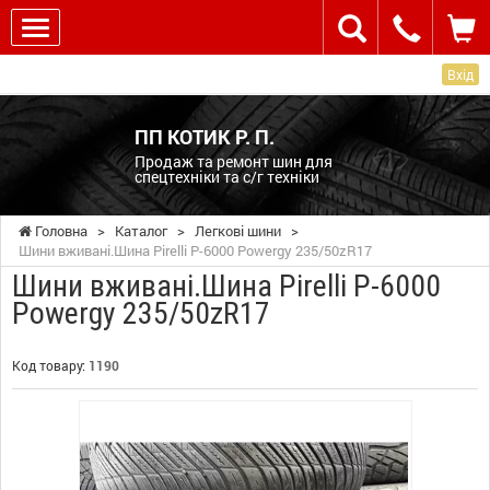
Вхід
ПП КОТИК Р. П.
Продаж та ремонт шин для
спецтехніки та с/г техніки
Головна
>
Каталог
>
Легкові шини
>
Шини вживані.Шина Pirelli P-6000 Powergy 235/50zR17
Шини вживані.Шина Pirelli P-6000
Powergy 235/50zR17
Код товару:
1190