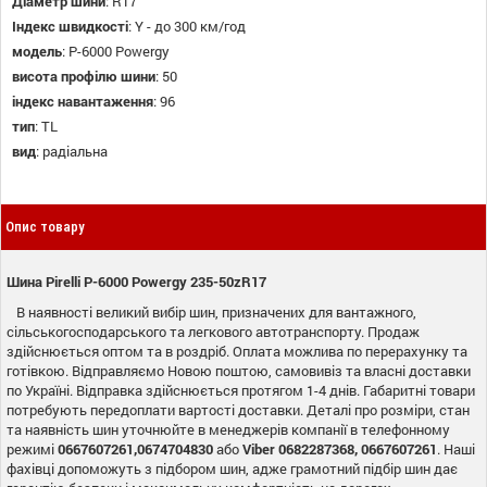
Діаметр шини
:
R17
Індекс швидкості
:
Y - до 300 км/год
модель
:
P-6000 Powergy
висота профілю шини
:
50
індекс навантаження
:
96
тип
:
TL
вид
:
радіальна
Опис товару
Шина Pirelli P-6000 Powergy 235-50zR17
В наявності великий вибір шин, призначених для вантажного,
сільськогосподарського та легкового автотранспорту. Продаж
здійснюється оптом та в роздріб. Оплата можлива по перерахунку та
готівкою. Відправляємо Новою поштою, самовивіз та власні доставки
по Україні. Відправка здійснюється протягом 1-4 днів. Габаритні товари
потребують передоплати вартості доставки. Деталі про розміри, стан
та наявність шин уточнюйте в менеджерів компанії в телефонному
режимі
0667607261,0674704830
або
Viber 0682287368, 0667607261
. Наші
фахівці допоможуть з підбором шин, адже грамотний підбір шин дає