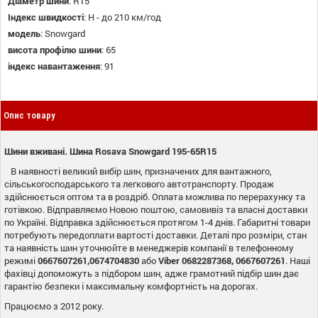
Діаметр шини
:
R15
Індекс швидкості
:
H - до 210 км/год
модель
:
Snowgard
висота профілю шини
:
65
індекс навантаження
:
91
Опис товару
Шини вживані. Шина Rosava Snowgard 195-65R15
В наявності великий вибір шин, призначених для вантажного,
сільськогосподарського та легкового автотранспорту. Продаж
здійснюється оптом та в роздріб. Оплата можлива по перерахунку та
готівкою. Відправляємо Новою поштою, самовивіз та власні доставки
по Україні. Відправка здійснюється протягом 1-4 днів. Габаритні товари
потребують передоплати вартості доставки. Деталі про розміри, стан
та наявність шин уточнюйте в менеджерів компанії в телефонному
режимі
0667607261,0674704830
або
Viber 0682287368, 0667607261
. Наші
фахівці допоможуть з підбором шин, адже грамотний підбір шин дає
гарантію безпеки і максимальну комфортність на дорогах.
Працюємо з 2012 року.