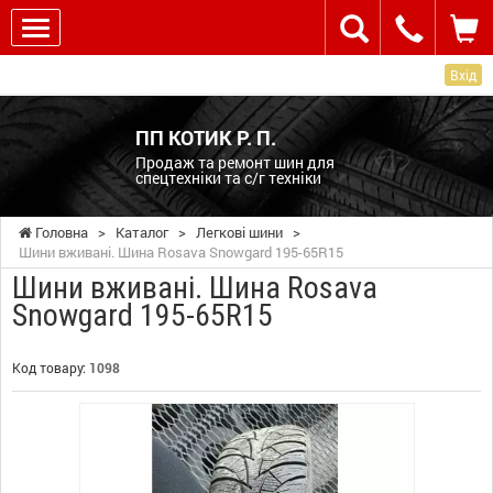
Вхід
ПП КОТИК Р. П.
Продаж та ремонт шин для
спецтехніки та с/г техніки
Головна
>
Каталог
>
Легкові шини
>
Шини вживані. Шина Rosava Snowgard 195-65R15
Шини вживані. Шина Rosava
Snowgard 195-65R15
Код товару:
1098