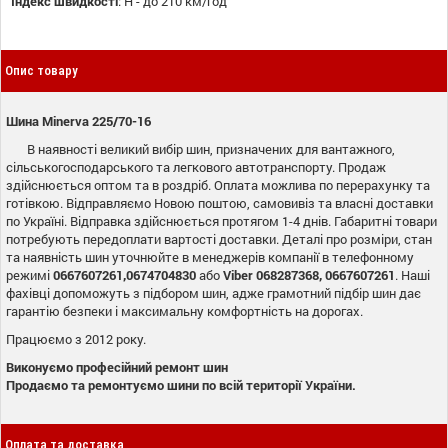
Індекс швидкості
:
H - до 210 км/год
Опис товару
Шина Minerva 225/70-16
В наявності великий вибір шин, призначених для вантажного,
сільськогосподарського та легкового автотранспорту. Продаж
здійснюється оптом та в роздріб. Оплата можлива по перерахунку та
готівкою. Відправляємо Новою поштою, самовивіз та власні доставки
по Україні. Відправка здійснюється протягом 1-4 днів. Габаритні товари
потребують передоплати вартості доставки. Деталі про розміри, стан
та наявність шин уточнюйте в менеджерів компанії в телефонному
режимі
0667607261,0674704830
або
Viber
068287368, 0667607261
. Наші
фахівці допоможуть з підбором шин, адже грамотний підбір шин дає
гарантію безпеки і максимальну комфортність на дорогах.
Працюємо з 2012 року.
Виконуємо професійний ремонт шин
Продаємо та ремонтуємо шини по всій території України.
Оплата та доставка