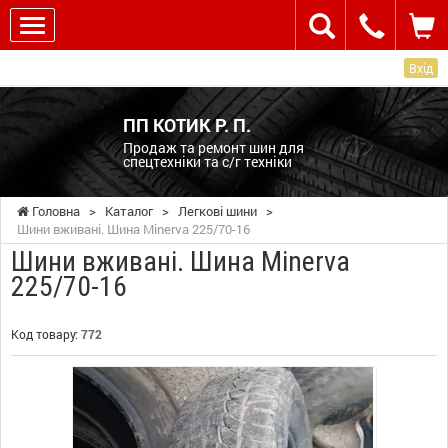
Вхід
ПП КОТИК Р. П.
Продаж та ремонт шин для
спецтехніки та с/г техніки
Головна
>
Каталог
>
Легкові шини
>
Шини вживані. Шина Minerva 225/70-16
Шини вживані. Шина Minerva
225/70-16
Код товару:
772