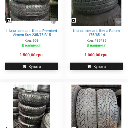
Шини вживані. Шина Premiorri
Шини вживані. Шина Barum
Vimero Suv 235/75 R15
175/65-14
Код:
903
Код:
435435
В наявності
В наявності
1 500,00 грн.
1 000,00 грн.
Купити
Купити