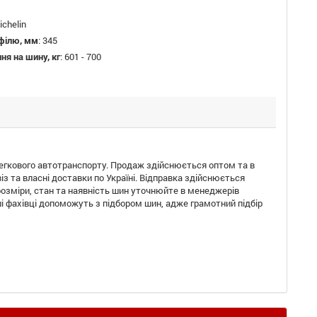
ichelin
філю, мм
:
345
я на шину, кг
:
601 - 700
егкового автотранспорту. Продаж здійснюється оптом та в
 та власні доставки по Україні. Відправка здійснюється
розміри, стан та наявність шин уточнюйте в менеджерів
ші фахівці допоможуть з підбором шин, адже грамотний підбір