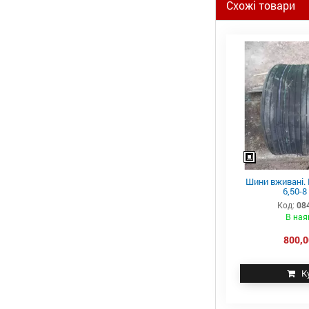
Схожі товари
Шини вживані. 
6,50-8
Код:
08
В ная
800,0
К