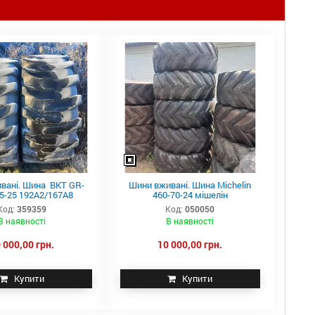
вані. Шина BKT GR-
Шини вживані. Шина Michelin
.5-25 192A2/167A8
460-70-24 мішелін
Код:
359359
Код:
050050
В наявності
В наявності
 000,00 грн.
10 000,00 грн.
Купити
Купити