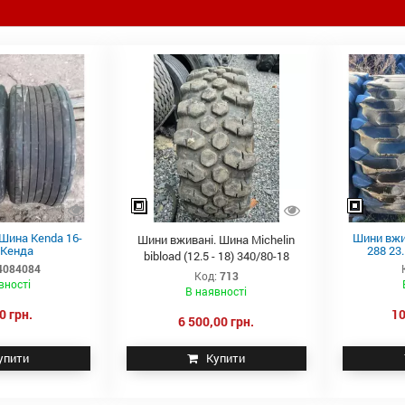
Шина Kenda 16-
Шини вжи
Шини вживані. Шина Michelin
 Кенда
288 23
bibload (12.5 - 18) 340/80-18
4084084
Код:
713
вності
В наявності
0 грн.
10
6 500,00 грн.
упити
Купити