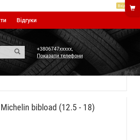
Вхід
ти
Відгуки
+3806747xxxxx,
Показати телефони
chelin bibload (12.5 - 18)