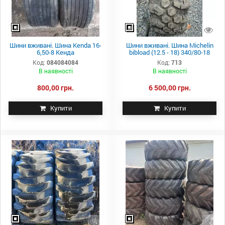
Шини вживані. Шина Kenda 16-
Шини вживані. Шина Michelin
6,50-8 Кенда
bibload (12.5 - 18) 340/80-18
Код:
084084084
Код:
713
В наявності
В наявності
800,00 грн.
6 500,00 грн.
Купити
Купити