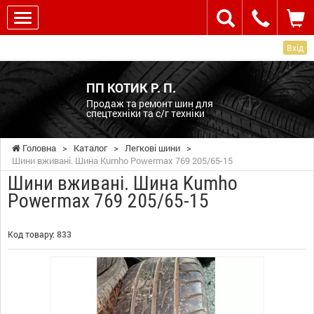
Вхід
ПП КОТИК Р. П.
Продаж та ремонт шин для
спецтехніки та с/г техніки
Головна
>
Каталог
>
Легкові шини
>
Шини вживані. Шина Kumho Powermax 769 205/65-15
Шини вживані. Шина Kumho
Powermax 769 205/65-15
Код товару:
833