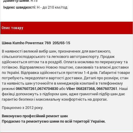
Діаметр шини
:
R15
Індекс швидкості
:
H - до 210 км/год
Опис товару
Шина Kumho Powermax 769 205/65-15
В наявності великий вибір шин, призначених для вантажного,
сільськогосподарського та легкового автотранспорту. Продаж
здійснюється оптом та в роздріб. Оплата можлива по перерахунку та
готівкою. Відправляємо Новою поштою, самовивіз та власні доставки
по Україні. Відправка здійснюється протягом 1-4 днів. Габаритні товари
потребують передоплати вартості доставки. Деталі про розміри, стан
та наявність шин уточнюйте в менеджерів компанії в телефонному
режимі
0667607261,0674704830
або
Viber
068287368, 0667607261
. Наші
фахівці допоможуть з підбором шин, адже грамотний підбір шин дає
гарантію безпеки і максимальну комфортність на дорогах.
Працюємо з 2012 року.
Виконуємо професійний ремонт шин
Продаємо та ремонтуємо шини по всій території України.