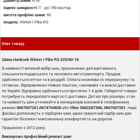
Діаметр шини
:
R16
Індекс швидкості
:
T - до 190 км/год
висота профілю шини
:
60
модель
:
Winter I Pike RS
Опис товару
Шина Hankook Winter I Pike RS 225/60-16
В наявності великий вибір шин, призначених для вантажного,
сільськогосподарського та легкового автотранспорту. Продаж
здійснюється оптом та в роздріб. Оплата можлива по перерахунку та
готівкою. Відправляємо Новою поштою, самовивіз та власні доставки
по Україні. Відправка здійснюється протягом 1-4 днів. Габаритні товари
потребують передоплати вартості доставки. Деталі про розміри, стан
та наявність шин уточнюйте в менеджерів компанії в телефонному
режимі
0667607261,0674704830
або
Viber
0682287368, 0667607261
. Наші
фахівці допоможуть з підбором шин, адже грамотний підбір шин дає
гарантію безпеки і максимальну комфортність на дорогах.
Працюємо з 2012 року.
Виконуємо професійний ремонт шин