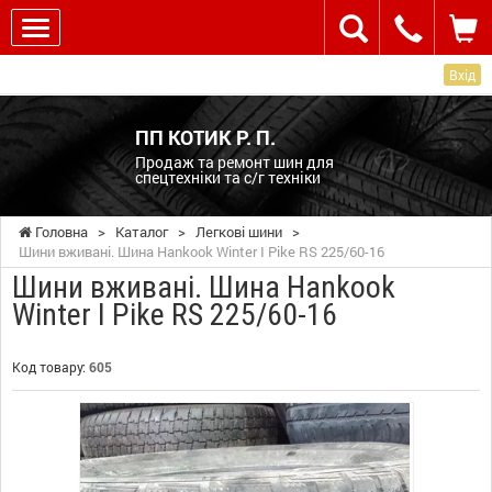
Вхід
ПП КОТИК Р. П.
Продаж та ремонт шин для
спецтехніки та с/г техніки
Головна
>
Каталог
>
Легкові шини
>
Шини вживані. Шина Hankook Winter I Pike RS 225/60-16
Шини вживані. Шина Hankook
Winter I Pike RS 225/60-16
Код товару:
605