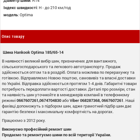
Діаметр шини
:
R14
Індекс швидкості
:
H - до 210 км/год
модель
:
Optima
Опис товару
Шина Hankook Optima 185/65-14
В наявності великий вибір шин, призначених для вантажного,
сільськогосподарського та легкового автотранспорту. Продаж
здійснюється оптом та в роздріб. Оплата можлива по перерахунку та
готівкою. Відправляємо Новою поштою, самовивіз та власні доставки
по Україні. Відправка здійснюється протягом 1-4 днів. Габаритні товари
потребують передоплати вартості доставки. Деталі про розміри, стан
та наявність шин уточнюйте в менеджерів компанії в телефонному
режимі
0667607261,0674704830
або
Viber
068287368, 0667607261
. Наші
фахівці допоможуть з підбором шин, адже грамотний підбір шин дає
гарантію безпеки і максимальну комфортність на дорогах.
Працюємо з 2012 року.
Виконуємо професійний ремонт шин
Продаємо та ремонтуємо шини по всій території України.