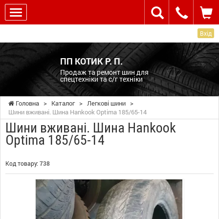
Вхід
ПП КОТИК Р. П.
Продаж та ремонт шин для
спецтехніки та с/г техніки
Головна
>
Каталог
>
Легкові шини
>
Шини вживані. Шина Hankook Optima 185/65-14
Шини вживані. Шина Hankook
Optima 185/65-14
Код товару:
738