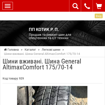
Вхід
ПП КОТИК Р. П.
Продаж та ремонт шин для
спецтехніки та с/г техніки
Головна
>
Каталог
>
Легкові шини
>
Шини вживані. Шина General AltimaxComfort 175/70-14
Шини вживані. Шина General
AltimaxComfort 175/70-14
Код товару:
929