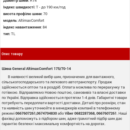
Діаметр шини
:
R14
Індекс швидкості
:
T - до 190 км/год
висота профілю шини
:
70
модель
:
AltimaxComfort
індекс навантаження
:
84
тип
:
TL
Опис товару
Шина General AltimaxComfort 175/70-14
В наявності великий вибір шин, призначених для вантажного,
сільськогосподарського та легкового автотранспорту. Продаж
здійснюється оптом та в роздріб. Оплата можлива по перерахунку та
готівкою. Відправляємо Новою поштою, самовивіз та власні доставки
по Україні. Відправка здійснюється протягом 1-4 днів. Габаритні товари
потребують передоплати вартості доставки. Деталі про розміри, стан
та наявність шин уточнюйте в менеджерів компанії в телефонному
режимі
0667607261,0674704830
або
Viber
0682287368, 0667607261
. Наші
фахівці допоможуть з підбором шин, адже грамотний підбір шин дає
гарантію безпеки і максимальну комфортність на дорогах.