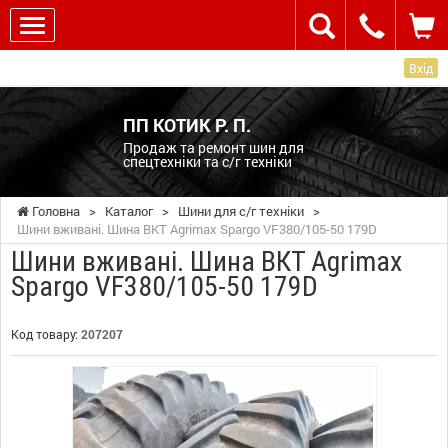
Вхід
ПП КОТИК Р. П.
Продаж та ремонт шин для
спецтехніки та с/г техніки
Головна
>
Каталог
>
Шини для с/г техніки
>
Шини вживані. Шина ВКТ Agrimax Spargo VF380/105-50 179D
Шини вживані. Шина ВКТ Agrimax
Spargo VF380/105-50 179D
Код товару:
207207