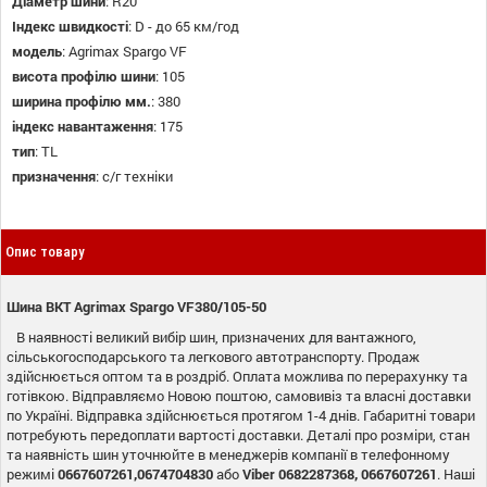
Діаметр шини
:
R20
Індекс швидкості
:
D - до 65 км/год
модель
:
Agrimax Spargo VF
висота профілю шини
:
105
ширина профілю мм.
:
380
індекс навантаження
:
175
тип
:
TL
призначення
:
с/г техніки
Опис товару
Шина ВКТ Agrimax Spargo VF380/105-50
В наявності великий вибір шин, призначених для вантажного,
сільськогосподарського та легкового автотранспорту. Продаж
здійснюється оптом та в роздріб. Оплата можлива по перерахунку та
готівкою. Відправляємо Новою поштою, самовивіз та власні доставки
по Україні. Відправка здійснюється протягом 1-4 днів. Габаритні товари
потребують передоплати вартості доставки. Деталі про розміри, стан
та наявність шин уточнюйте в менеджерів компанії в телефонному
режимі
0667607261,0674704830
або
Viber 0682287368, 0667607261
. Наші