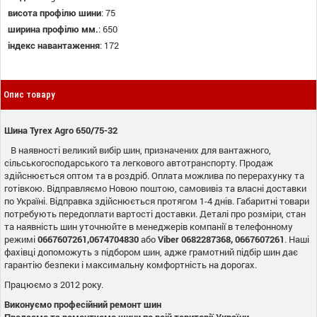
висота профілю шини
:
75
ширина профілю мм.
:
650
індекс навантаження
:
172
Опис товару
Шина Tyrex Agro 650/75-32
В наявності великий вибір шин, призначених для вантажного,
сільськогосподарського та легкового автотранспорту. Продаж
здійснюється оптом та в роздріб. Оплата можлива по перерахунку та
готівкою. Відправляємо Новою поштою, самовивіз та власні доставки
по Україні. Відправка здійснюється протягом 1-4 днів. Габаритні товари
потребують передоплати вартості доставки. Деталі про розміри, стан
та наявність шин уточнюйте в менеджерів компанії в телефонному
режимі
0667607261,0674704830
або
Viber 0682287368, 0667607261
. Наші
фахівці допоможуть з підбором шин, адже грамотний підбір шин дає
гарантію безпеки і максимальну комфортність на дорогах.
Працюємо з 2012 року.
Виконуємо професійний ремонт шин
Продаємо та ремонтуємо шини по всій території України.