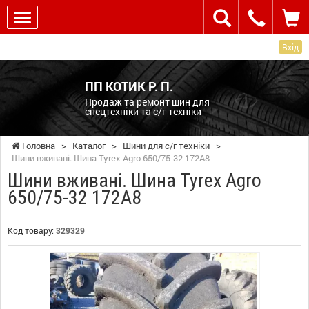
Вхід
ПП КОТИК Р. П.
Продаж та ремонт шин для
спецтехніки та с/г техніки
Головна
>
Каталог
>
Шини для с/г техніки
>
Шини вживані. Шина Tyrex Agro 650/75-32 172A8
Шини вживані. Шина Tyrex Agro
650/75-32 172A8
Код товару:
329329