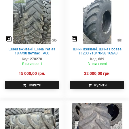
Шини вживані. Шина Petlas
Шини вживані. Шина Росава
18.4/38 петлас ТА60
TR 203 710/70-38 169A8
Код:
270270
Код:
689
В наявності
В наявності
15 000,00 грн.
32 000,00 грн.
Купити
Купити