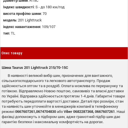
Діаметр шини
:
R15C
Індекс швидкості
:
S - до 180 км/год
висота профілю шини
:
70
модель
:
201 Lighttruck
індекс навантаження
:
109/107
тип
:
TL
Опис товару
Шина Taurus 201 Lighttruck 215/70-15C
В наявності великий вибір шин, призначених для вантажного,
сільськогосподарського та легкового автотранспорту. Продаж
здійснюється оптом та в роздріб. Оплата можлива по перерахунку та
готівкою. Відправляємо Новою поштою, самовивіз та власні доставки
по Україні. Відправка здійснюється протягом 1-4 днів. Габаритні товари
потребують передоплати вартості доставки. Деталі про розміри, стан
та наявність шин уточнюйте в менеджерів компанії в телефонному
режимі
0667607261,0674704830
або
Viber
0682287368, 0667607261
. Наші
фахівці допоможуть з підбором шин, адже грамотний підбір шин дає
гарантію безпеки і максимальну комфортність на дорогах.