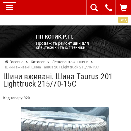
Вхід
ПП КОТИК Р. П.
Продаж та ремонт шин для
спецтехніки та с/г техніки
Головна
>
Каталог
>
Легковантажні шини
>
Шини вживані. Шина Taurus 201 Lighttruck 215/70-15C
Шини вживані. Шина Taurus 201
Lighttruck 215/70-15C
Код товару:
920