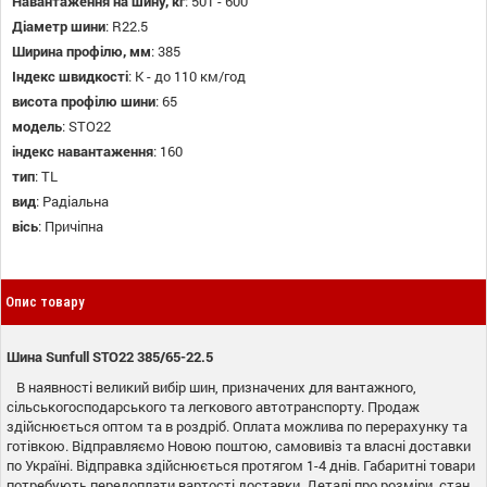
Навантаження на шину, кг
:
501 - 600
Діаметр шини
:
R22.5
Ширина профілю, мм
:
385
Індекс швидкості
:
K - до 110 км/год
висота профілю шини
:
65
модель
:
STO22
індекс навантаження
:
160
тип
:
TL
вид
:
Радіальна
вісь
:
Причіпна
Опис товару
Шина Sunfull STO22 385/65-22.5
В наявності великий вибір шин, призначених для вантажного,
сільськогосподарського та легкового автотранспорту. Продаж
здійснюється оптом та в роздріб. Оплата можлива по перерахунку та
готівкою. Відправляємо Новою поштою, самовивіз та власні доставки
по Україні. Відправка здійснюється протягом 1-4 днів. Габаритні товари
потребують передоплати вартості доставки. Деталі про розміри, стан