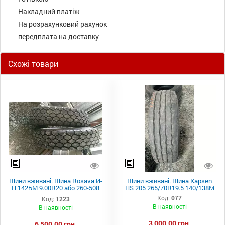
Накладний платіж
На розрахунковий рахунок
передплата на доставку
Схожі товари
Шини вживані. Шина Rosava И-
Шини вживані. Шина Kapsen
Н 142БМ 9.00R20 або 260-508
HS 205 265/70R19.5 140/138М
136/133J TT
Код:
077
Код:
1223
В наявності
В наявності
3 000,00 грн.
6 500,00 грн.