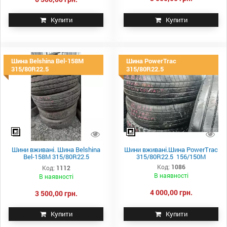
Купити
Купити
Шина Belshina Bel-158M
Шина PowerTrac
315/80R22.5
315/80R22.5
Шини вживані. Шина Belshina
Шини вживані.Шина PowerTrac
Bel-158M 315/80R22.5
315/80R22.5 156/150M
154/150M
Код:
1086
Код:
1112
В наявності
В наявності
4 000,00 грн.
3 500,00 грн.
Купити
Купити