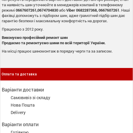
та наявність шин уточнюйте в менеджерів компанії в телефонному
режимі
0667607261,0674704830
або
Viber 0682287368, 0667607261
. Наші
фахівці допоможуть з підбором шин, адже грамотний підбір шин дає
гарантію безпеки і максимальну комфортність на дорогах.
Працюємо з 2012 року.
Виконуємо професійний ремонт шин
Продаємо та ремонтуємо шини по всій території України.
На місці працює шиномонтаж в порядку черги та за записом.
Оплата та доставка
Варіанти доставки
Самовивіз зі складу
Нова Пошта
Delivery
Варіанти оплати
Готівкою