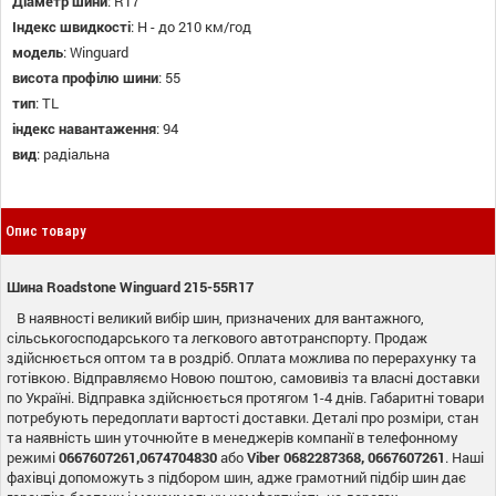
Діаметр шини
:
R17
Індекс швидкості
:
H - до 210 км/год
модель
:
Winguard
висота профілю шини
:
55
тип
:
TL
індекс навантаження
:
94
вид
:
радіальна
Опис товару
Шина Roadstone Winguard 215-55R17
В наявності великий вибір шин, призначених для вантажного,
сільськогосподарського та легкового автотранспорту. Продаж
здійснюється оптом та в роздріб. Оплата можлива по перерахунку та
готівкою. Відправляємо Новою поштою, самовивіз та власні доставки
по Україні. Відправка здійснюється протягом 1-4 днів. Габаритні товари
потребують передоплати вартості доставки. Деталі про розміри, стан
та наявність шин уточнюйте в менеджерів компанії в телефонному
режимі
0667607261,0674704830
або
Viber 0682287368, 0667607261
. Наші
фахівці допоможуть з підбором шин, адже грамотний підбір шин дає