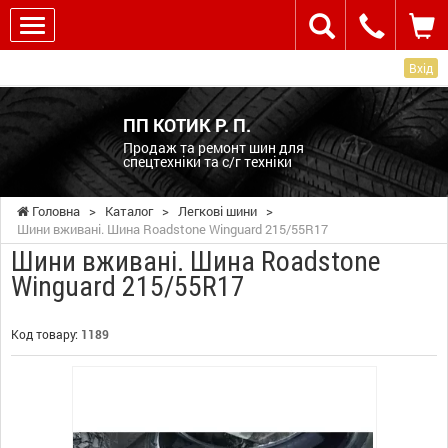
Вхід
ПП КОТИК Р. П.
Продаж та ремонт шин для
спецтехніки та с/г техніки
Головна
>
Каталог
>
Легкові шини
>
Шини вживані. Шина Roadstone Winguard 215/55R17
Шини вживані. Шина Roadstone
Winguard 215/55R17
Код товару:
1189