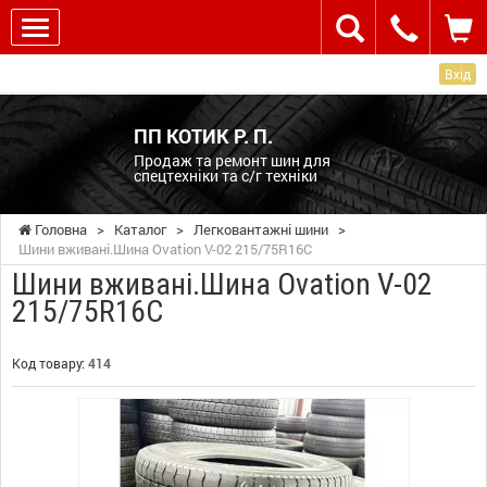
Вхід
ПП КОТИК Р. П.
Продаж та ремонт шин для
спецтехніки та с/г техніки
Головна
>
Каталог
>
Легковантажні шини
>
Шини вживані.Шина Ovation V-02 215/75R16C
Шини вживані.Шина Ovation V-02
215/75R16C
Код товару:
414