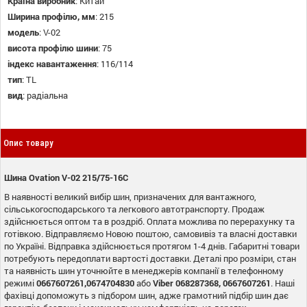
Країна виробник
:
Китай
Ширина профілю, мм
:
215
модель
:
V-02
висота профілю шини
:
75
індекс навантаження
:
116/114
тип
:
TL
вид
:
радіальна
Опис товару
Шина Ovation V-02 215/75-16C
В наявності великий вибір шин, призначених для вантажного,
сільськогосподарського та легкового автотранспорту. Продаж
здійснюється оптом та в роздріб. Оплата можлива по перерахунку та
готівкою. Відправляємо Новою поштою, самовивіз та власні доставки
по Україні. Відправка здійснюється протягом 1-4 днів. Габаритні товари
потребують передоплати вартості доставки. Деталі про розміри, стан
та наявність шин уточнюйте в менеджерів компанії в телефонному
режимі
0667607261,0674704830
або
Viber
068287368, 0667607261
. Наші
фахівці допоможуть з підбором шин, адже грамотний підбір шин дає