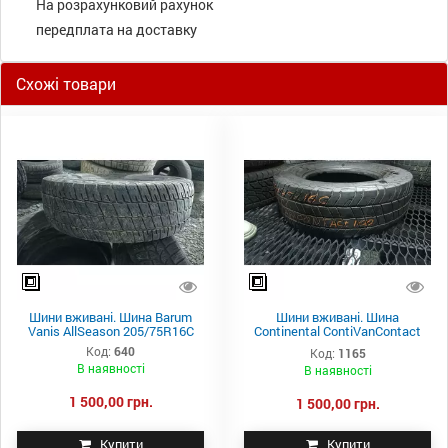
На розрахунковий рахунок
передплата на доставку
Схожі товари
Шини вживані. Шина Barum
Шини вживані. Шина
Vanis AllSeason 205/75R16C
Continental ContiVanContact
100 225/75R16C
Код:
640
Код:
1165
В наявності
В наявності
1 500,00 грн.
1 500,00 грн.
Купити
Купити