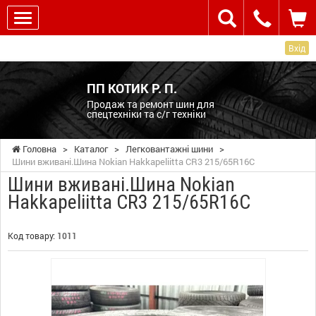
Вхід
ПП КОТИК Р. П.
Продаж та ремонт шин для
спецтехніки та с/г техніки
Головна
>
Каталог
>
Легковантажні шини
>
Шини вживані.Шина Nokian Hakkapeliitta CR3 215/65R16C
Шини вживані.Шина Nokian
Hakkapeliitta CR3 215/65R16C
Код товару:
1011