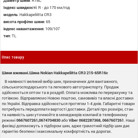
Діаметр шини
:
R16C
Індекс швидкості
:
R - до 170 км/год
модель
:
Hakkapeliitta CR3
висота профілю шини
:
65
індекс навантаження
:
109/107
тип
:
TL
Опис товару
Шини вживані.Шина Nokian Hakkapeliitta CR3 215-65R16c
В наявності великий вибір шин, призначених для вантажного,
сільськогосподарського та легкового автотранспорту. Продаж
здійснюється оптом та в роздріб. Оплата можлива по перерахунку та
готівкою. Відправляємо Новою поштою, самовивіз та власні доставки
по Україні. Відправка здійснюється протягом 1-4 днів. Габаритні товари
потребують передоплати вартості доставки. Деталі про розміри, стан
та наявність шин уточнюйте в менеджерів компанії в телефонному
режимі
0667607261,0674704830
або
Viber 0682287368, 0667607261
. Наші
фахівці допоможуть з підбором шин, адже грамотний підбір шин дає
гарантію безпеки і максимальну комфортність на дорогах.