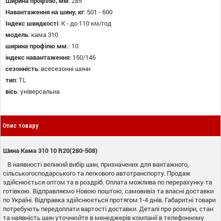
Ширина профілю, мм
:
285
Навантаження на шину, кг
:
501 - 600
Індекс швидкості
:
K - до 110 км/год
модель
:
кама 310
ширина профілю мм.
:
10
індекс навантаження
:
150/146
сезонність
:
всесезонні шини
тип
:
TL
вісь
:
універсальна
Опис товару
Шина Кама 310 10 R20(280-508)
В наявності великий вибір шин, призначених для вантажного,
сільськогосподарського та легкового автотранспорту. Продаж
здійснюється оптом та в роздріб. Оплата можлива по перерахунку та
готівкою. Відправляємо Новою поштою, самовивіз та власні доставки
по Україні. Відправка здійснюється протягом 1-4 днів. Габаритні товари
потребують передоплати вартості доставки. Деталі про розміри, стан
та наявність шин уточнюйте в менеджерів компанії в телефонному