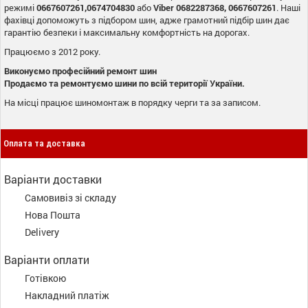
режимі
0667607261,0674704830
або
Viber 0682287368, 0667607261
. Наші
фахівці допоможуть з підбором шин, адже грамотний підбір шин дає
гарантію безпеки і максимальну комфортність на дорогах.
Працюємо з 2012 року.
Виконуємо професійний ремонт шин
Продаємо та ремонтуємо шини по всій території України.
На місці працює шиномонтаж в порядку черги та за записом.
Оплата та доставка
Варіанти доставки
Самовивіз зі складу
Нова Пошта
Delivery
Варіанти оплати
Готівкою
Накладний платіж