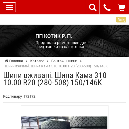
Вхід
ПП КОТИК Р. П.
Продаж та ремонт шин для
спецтехніки та с/г техніки
Головна
>
Каталог
>
Вантажні шини
>
Шини вживані. Шина Кама 310 10.00 R20 (280-508) 150/146K
Шини вживані. Шина Кама 310
10.00 R20 (280-508) 150/146K
Код товару:
172172