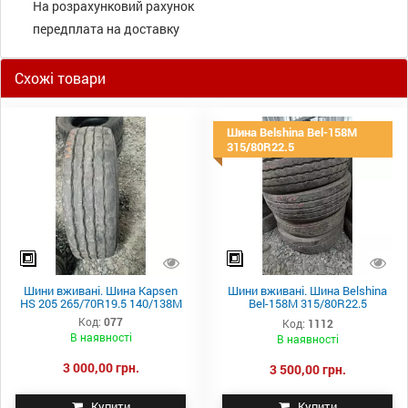
На розрахунковий рахунок
передплата на доставку
Схожі товари
Шина Belshina Bel-158M
315/80R22.5
Шини вживані. Шина Kapsen
Шини вживані. Шина Belshina
HS 205 265/70R19.5 140/138М
Bel-158M 315/80R22.5
154/150M
Код:
077
Код:
1112
В наявності
В наявності
3 000,00 грн.
3 500,00 грн.
Купити
Купити