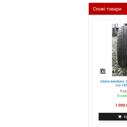
Схожі товари
Шини вживані. Ш
Ice 18
Код
В ная
1 000,
К