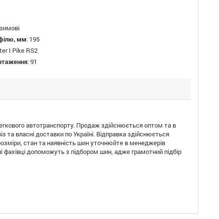
зимові
філю, мм
:
195
ter I Pike RS2
антаження
:
91
егкового автотранспорту. Продаж здійснюється оптом та в
 та власні доставки по Україні. Відправка здійснюється
розміри, стан та наявність шин уточнюйте в менеджерів
ші фахівці допоможуть з підбором шин, адже грамотний підбір