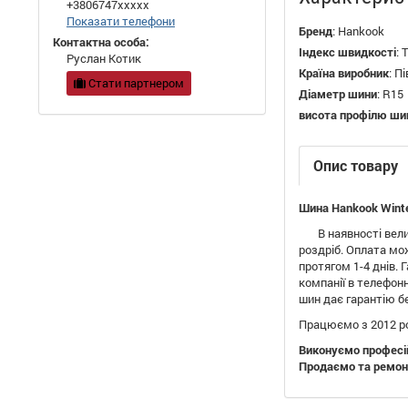
+3806747xxxxx
Показати телефони
Бренд
:
Hankook
Контактна особа:
Індекс швидкості
:
T
Руслан Котик
Країна виробник
:
Пі
Стати партнером
Діаметр шини
:
R15
висота профілю ши
Опис товару
Шина Hankook Winte
В наявності велики
роздріб. Оплата мо
протягом 1-4 днів.
компанії в телефо
шин дає гарантію б
Працюємо з 2012 ро
Виконуємо професі
Продаємо та ремонт