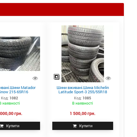
вані.Шини Matador
Шини вживані.Шина Michelin
rSnow 215-65R16
Latitude Sport-3 255/55R18
Код:
1082
Код:
1085
В наявності
В наявності
 000,00 грн.
1 500,00 грн.
Купити
Купити