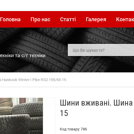
Головна
Про нас
Статті
Галерея
Контак
хніки та с/г техніки
 Hankook Winter I Pike RS2 195/65-15
Шини вживані. Шина H
15
Код товару:
786