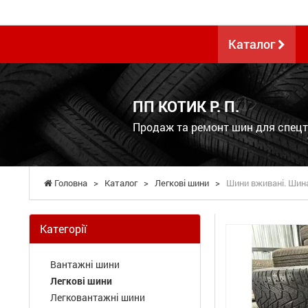
Каталог
ПП КОТИК Р. П.
Продаж та ремонт шин для спецте
Головна
>
Каталог
>
Легкові шини
>
Шини вживані. Шина
Категорії
Вантажні шини
Легкові шини
Легковантажні шини