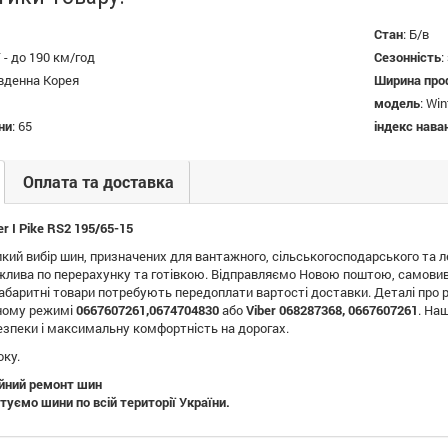
Стан
:
Б/в
 - до 190 км/год
Сезонність
:
вденна Корея
Ширина про
модель
:
Win
ни
:
65
індекс нав
Оплата та доставка
r I Pike RS2 195/65-15
й вибір шин, призначених для вантажного, сільськогосподарського та л
жлива по перерахунку та готівкою. Відправляємо Новою поштою, самовивіз
 Габаритні товари потребують передоплати вартості доставки. Деталі про 
нному режимі
0667607261,0674704830
або
Viber
068287368, 0667607261
. На
езпеки і максимальну комфортність на дорогах.
ку.
йний ремонт шин
уємо шини по всій території України.