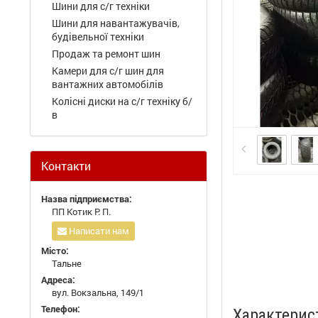
Шини для с/г техніки
Шини для навантажувачів,
будівельної техніки
Продаж та ремонт шин
Камери для с/г шин для
вантажних автомобілів
Колісні диски на с/г техніку б/
в
Контакти
Назва підприємства:
ПП Котик Р. П.
Написати нам
Місто:
Тальне
Адреса:
вул. Вокзальна, 149/1
Телефон:
Характерис