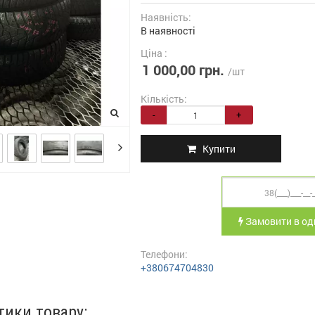
Наявність:
В наявності
Ціна :
1 000,00 грн.
/шт
Кількість:
-
+
Купити
Замовити в оди
Телефони:
+380674704830
тики товару: