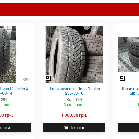
ина Michelin X-
Шини вживані. Шина Dunlop
Шини вжи
5/60-14
205/60-16
Sibi
:
299
Код:
764
вності
В наявності
00 грн.
1 000,00 грн.
1
упити
Купити