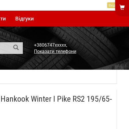
Вхід
ти
Відгуки
+3806747xxxxx,
Показати телефони
ankook Winter I Pike RS2 195/65-