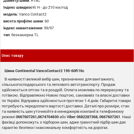
Діаметр шини
:
R16C
Індекс швидкості
:
H - до 210 км/год
модель
:
Vanco Contact2
висота профілю шини
:
60
індекс навантаження
:
99/97
тип
:
безкамерна TL
Опис товару
Шина Continental VancoContact2 195-60R16c
В наявності великий вибір шин, призначених для вантажного,
сільськогосподарського та легкового автотранспорту. Продаж
здійснюється оптом та в роздріб. Оплата можлива по перерахунку та
готівкою. Відправляємо Новою поштою, самовивіз та власні доставки
по Україні. Відправка здійснюється протягом 1-4 днів. Габаритні товари
потребують передоплати вартості доставки. Деталі про розміри, стан
та наявність шин уточнюйте в менеджерів компанії в телефонному
режимі
0667607261,0674704830
або
Viber 0682287368, 0667607261
. Наші
фахівці допоможуть з підбором шин, адже грамотний підбір шин дає
гарантію безпеки і максимальну комфортність на дорогах.