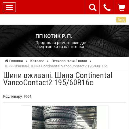
Вхід
ПП КОТИК Р. П.
Продаж та ремонт шин для
спецтехніки та с/г техніки
Головна
>
Каталог
>
Легковантажні шини
>
Шини вживані. Шина Continental VancoContact2 195/60R16c
Шини вживані. Шина Continental
VancoContact2 195/60R16c
Код товару:
1004