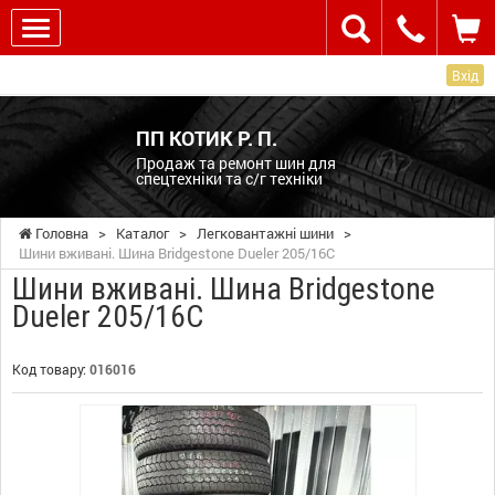
Вхід
ПП КОТИК Р. П.
Продаж та ремонт шин для
спецтехніки та с/г техніки
Головна
>
Каталог
>
Легковантажні шини
>
Шини вживані. Шина Bridgestone Dueler 205/16C
Шини вживані. Шина Bridgestone
Dueler 205/16C
Код товару:
016016