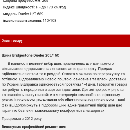
Ширина профілю, мм
:
205
Індекс швидкості
:
R - до 170 км/год
модель
:
Dueler H/T 689
індекс навантаження
:
110/108
Опис товару
Шина Bridgestone Dueler 205/16C
В наявності великий вибір шин, призначених для вантажного,
сільськогосподарського та легкового автотранспорту. Продаж
здійснюється оптом та в роздріб. Оплата можлива по перерахунку та
готівкою. Відправляємо Новою поштою, самовивіз та власні доставки
по Україні. Відправка здійснюється протягом 1-4 днів. Габаритні товари
потребують передоплати вартості доставки. Деталі про розміри, стан
та наявність шин уточнюйте в менеджерів компанії в телефонному
режимі
0667607261,0674704830
або
Viber
068287368, 0667607261
. Наші
фахівці допоможуть з підбором шин, адже грамотний підбір шин дає
гарантію безпеки і максимальну комфортність на дорогах.
Працюємо з 2012 року.
Виконуємо професійний ремонт шин