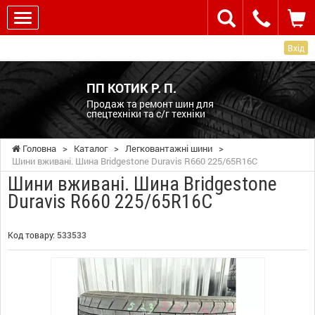
Вхід
ПП КОТИК Р. П.
Продаж та ремонт шин для
спецтехніки та с/г техніки
Головна
>
Каталог
>
Легковантажні шини
>
Шини вживані. Шина Bridgestone Duravis R660 225/65R16C
Шини вживані. Шина Bridgestone
Duravis R660 225/65R16C
Код товару:
533533