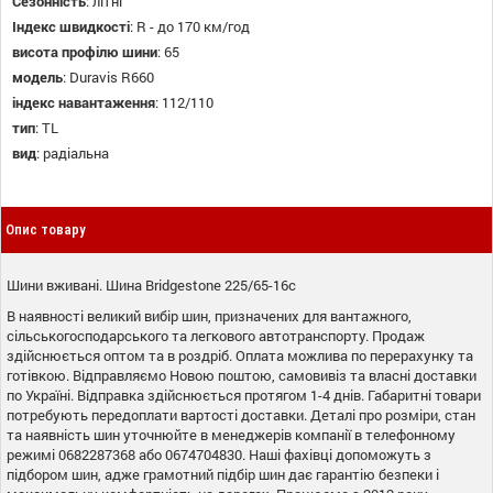
Сезонність
:
літні
Індекс швидкості
:
R - до 170 км/год
висота профілю шини
:
65
модель
:
Duravis R660
індекс навантаження
:
112/110
тип
:
TL
вид
:
радіальна
Опис товару
Шини вживані. Шина Bridgestone 225/65-16с
В наявності великий вибір шин, призначених для вантажного,
сільськогосподарського та легкового автотранспорту. Продаж
здійснюється оптом та в роздріб. Оплата можлива по перерахунку та
готівкою. Відправляємо Новою поштою, самовивіз та власні доставки
по Україні. Відправка здійснюється протягом 1-4 днів. Габаритні товари
потребують передоплати вартості доставки. Деталі про розміри, стан
та наявність шин уточнюйте в менеджерів компанії в телефонному
режимі 0682287368 або 0674704830. Наші фахівці допоможуть з
підбором шин, адже грамотний підбір шин дає гарантію безпеки і