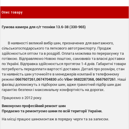
Опис товару
Гумова камера для с/г техніки 13.6-38 (330-965)
В наявності великий вибір шин, призначених для вантажного,
сільськогосподарського та легкового автотранспорту. Продаж
здійснюється оптом та в роздріб. Оплата можлива по перерахунку та
готівкою. Відправляємо Новою поштою, самовивіз та власні доставки
по Україні. Відправка здійснюється протягом 1-4 днів. Габаритні товари
потребують передоплати вартості доставки. Деталі про розміри, стан
та наявність шин уточнюйте в менеджерів компанії в телефонному
режимі
0667607261,0674704830
або
Viber
0682287368, 0667607261
. Наші
фахівці допоможуть з підбором шин, адже грамотний підбір шин дає
гарантію безпеки і максимальну комфортність на дорогах.
Працюємо з 2012 року.
Виконуємо професійний ремонт шин
Продаємо та ремонтуємо шини по всій території України.
На місці працює шиномонтаж в порядку черги та за записом.