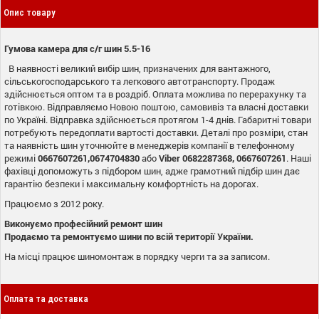
Опис товару
Гумова камера для с/г шин 5.5-16
В наявності великий вибір шин, призначених для вантажного,
сільськогосподарського та легкового автотранспорту. Продаж
здійснюється оптом та в роздріб. Оплата можлива по перерахунку та
готівкою. Відправляємо Новою поштою, самовивіз та власні доставки
по Україні. Відправка здійснюється протягом 1-4 днів. Габаритні товари
потребують передоплати вартості доставки. Деталі про розміри, стан
та наявність шин уточнюйте в менеджерів компанії в телефонному
режимі
0667607261,0674704830
або
Viber 0682287368, 0667607261
. Наші
фахівці допоможуть з підбором шин, адже грамотний підбір шин дає
гарантію безпеки і максимальну комфортність на дорогах.
Працюємо з 2012 року.
Виконуємо професійний ремонт шин
Продаємо та ремонтуємо шини по всій території України.
На місці працює шиномонтаж в порядку черги та за записом.
Оплата та доставка