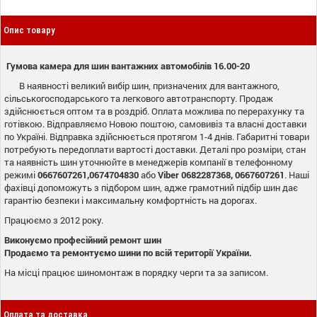
Опис товару
Гумова камера для шин вантажних автомобілів 16.00-20
В наявності великий вибір шин, призначених для вантажного,
сільськогосподарського та легкового автотранспорту. Продаж
здійснюється оптом та в роздріб. Оплата можлива по перерахунку та
готівкою. Відправляємо Новою поштою, самовивіз та власні доставки
по Україні. Відправка здійснюється протягом 1-4 днів. Габаритні товари
потребують передоплати вартості доставки. Деталі про розміри, стан
та наявність шин уточнюйте в менеджерів компанії в телефонному
режимі
0667607261,0674704830
або
Viber
0682287368, 0667607261
. Наші
фахівці допоможуть з підбором шин, адже грамотний підбір шин дає
гарантію безпеки і максимальну комфортність на дорогах.
Працюємо з 2012 року.
Виконуємо професійний ремонт шин
Продаємо та ремонтуємо шини по всій території України.
На місці працює шиномонтаж в порядку черги та за записом.
Оплата та доставка