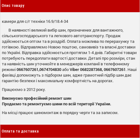
Опис товару
камери для с/г техніки 16.9/18.4-34
В наявності великий вибір шин, призначених для вантажного,
сільськогосподарського та легкового автотранспорту. Продаж
здійснюється оптом та в роздріб. Оплата можлива по перерахунку та
готівкою. Відправляємо Новою поштою, самовивіз та власні доставки
по Україні. Відправка здійснюється протягом 1-4 днів. Габаритні товари
потребують передоплати вартості доставки. Деталі про розміри, стан
та наявність шин уточнюйте в менеджерів компанії в телефонному
режимі
0667607261,0674704830
або
Viber
0682287368, 0667607261
. Наші
фахівці допоможуть з підбором шин, адже грамотний підбір шин дає
гарантію безпеки і максимальну комфортність на дорогах.
Працюємо з 2012 року.
Виконуємо професійний ремонт шин
Продаємо та ремонтуємо шини по всій території України.
На місці працює шиномонтаж в порядку черги та за записом.
Оплата та доставка