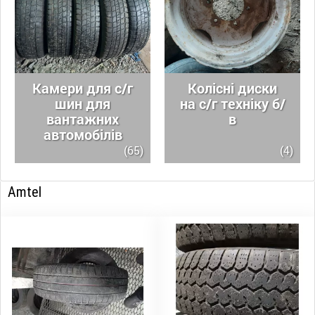
Камери для с/г
Колісні диски
шин для
на с/г техніку б/
вантажних
в
автомобілів
(65)
(4)
Amtel