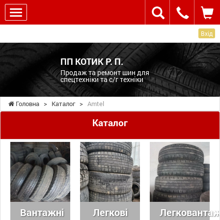
Вхід
ПП КОТИК Р. П.
Продаж та ремонт шин для
спецтехніки та с/г техніки
Головна
>
Каталог
>
Amtel
Каталог
Вантажні
Легкові
Легковантаж