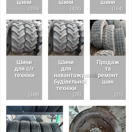
шини
шини
шини
(305)
(428)
(164)
Шини
Шини
Продаж
для с/г
для
та
техніки
навантажувачів,
ремонт
будівельної
шин
техніки
(349)
(35)
(21)