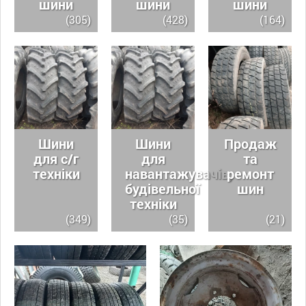
шини
шини
шини
(305)
(428)
(164)
Шини
Шини
Продаж
для с/г
для
та
техніки
навантажувачів,
ремонт
будівельної
шин
техніки
(349)
(35)
(21)