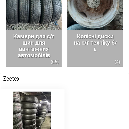
Камери для с/г
Колісні диски
шин для
на с/г техніку б/
вантажних
в
автомобілів
(65)
(4)
Zeetex