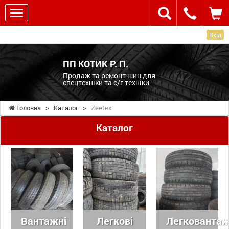
Вхід
ПП КОТИК Р. П.
Продаж та ремонт шин для
спецтехніки та с/г техніки
Головна
>
Каталог
>
Zeetex
Каталог
Вантажні
Легкові
Легковантаж