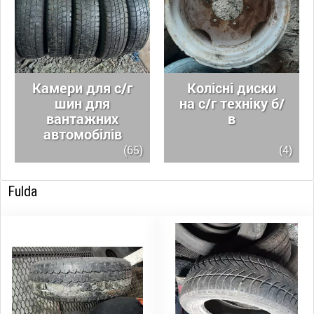
Камери для с/г
Колісні диски
шин для
на с/г техніку б/
вантажних
в
автомобілів
(65)
(4)
Fulda