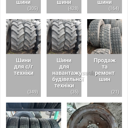
шини
шини
шини
(305)
(428)
(164)
Шини
Шини
Продаж
для с/г
для
та
техніки
навантажувачів,
ремонт
будівельної
шин
техніки
(349)
(35)
(21)