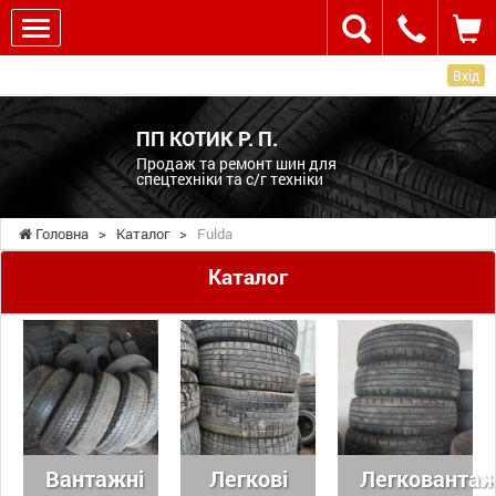
Вхід
ПП КОТИК Р. П.
Продаж та ремонт шин для
спецтехніки та с/г техніки
Головна
>
Каталог
>
Fulda
Каталог
Вантажні
Легкові
Легковантаж