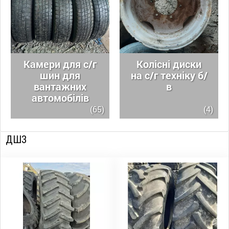
Камери для с/г
Колісні диски
шин для
на с/г техніку б/
вантажних
в
автомобілів
(65)
(4)
ДШЗ