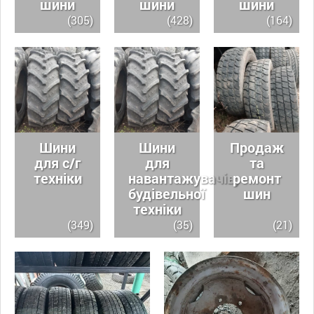
шини
шини
шини
(305)
(428)
(164)
Шини
Шини
Продаж
для с/г
для
та
техніки
навантажувачів,
ремонт
будівельної
шин
техніки
(349)
(35)
(21)