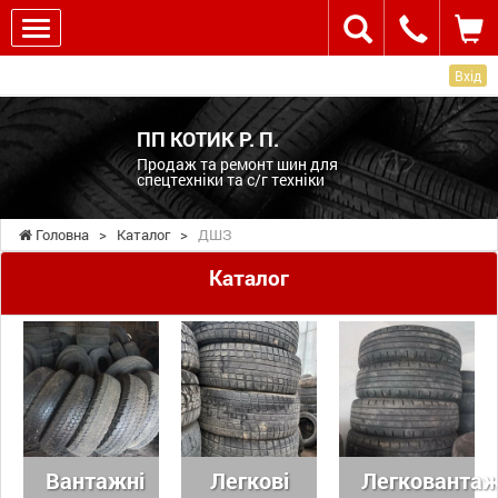
Вхід
ПП КОТИК Р. П.
Продаж та ремонт шин для
спецтехніки та с/г техніки
Головна
>
Каталог
>
ДШЗ
Каталог
Вантажні
Легкові
Легковантаж